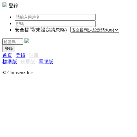
登錄
安全提問(未設定請忽略)
登錄
首頁
|
登錄
|
註冊
標準版
|
觸屏版
|
電腦版
|
© Comsenz Inc.