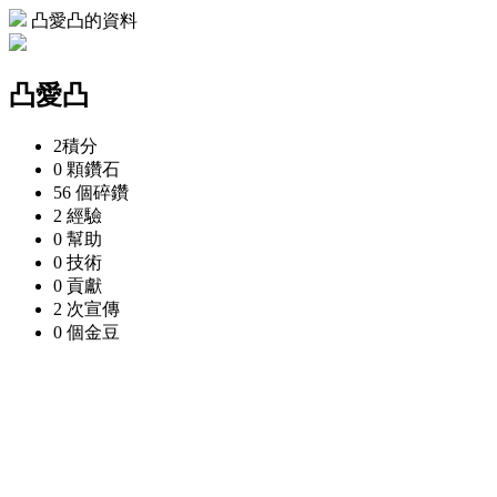
凸愛凸的資料
凸愛凸
2
積分
0 顆
鑽石
56 個
碎鑽
2
經驗
0
幫助
0
技術
0
貢獻
2 次
宣傳
0 個
金豆