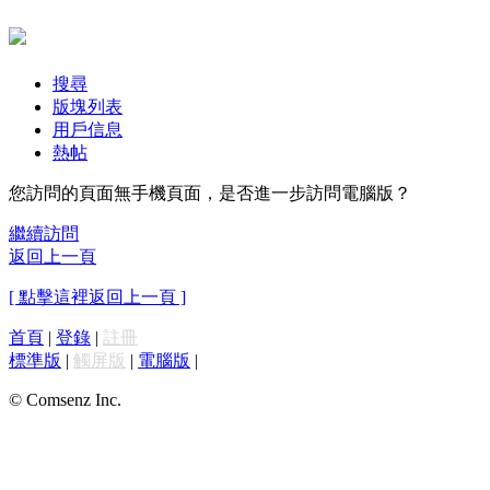
搜尋
版塊列表
用戶信息
熱帖
您訪問的頁面無手機頁面，是否進一步訪問電腦版？
繼續訪問
返回上一頁
[ 點擊這裡返回上一頁 ]
首頁
|
登錄
|
註冊
標準版
|
觸屏版
|
電腦版
|
© Comsenz Inc.