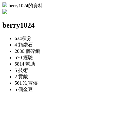
berry1024的資料
berry1024
634
積分
4 顆
鑽石
2086 個
碎鑽
570
經驗
5814
幫助
5
技術
2
貢獻
561 次
宣傳
5 個
金豆