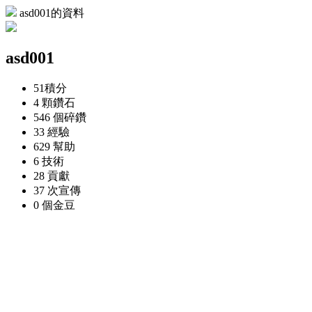
asd001的資料
asd001
51
積分
4 顆
鑽石
546 個
碎鑽
33
經驗
629
幫助
6
技術
28
貢獻
37 次
宣傳
0 個
金豆