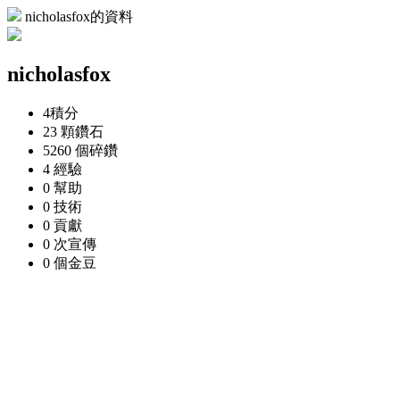
nicholasfox的資料
nicholasfox
4
積分
23 顆
鑽石
5260 個
碎鑽
4
經驗
0
幫助
0
技術
0
貢獻
0 次
宣傳
0 個
金豆