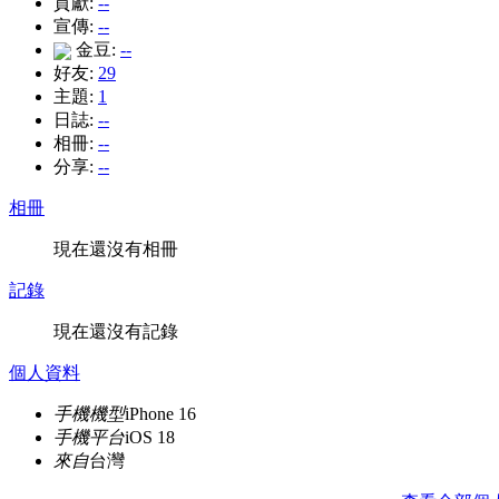
貢獻:
--
宣傳:
--
金豆:
--
好友:
29
主題:
1
日誌:
--
相冊:
--
分享:
--
相冊
現在還沒有相冊
記錄
現在還沒有記錄
個人資料
手機機型
iPhone 16
手機平台
iOS 18
來自
台灣