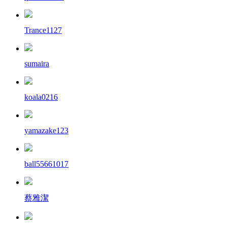
Trance1127
sumaira
koala0216
yamazake123
ball55661017
蔡雅潔