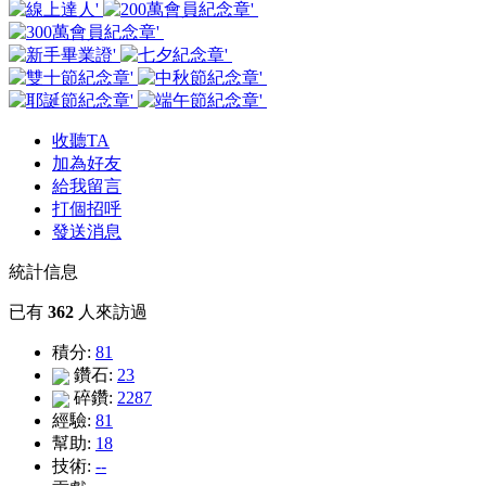
收聽TA
加為好友
給我留言
打個招呼
發送消息
統計信息
已有
362
人來訪過
積分:
81
鑽石:
23
碎鑽:
2287
經驗:
81
幫助:
18
技術:
--