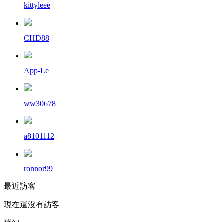
kittyleee
CHD88
App-Le
ww30678
a8101112
ronnor99
最近訪客
現在還沒有訪客