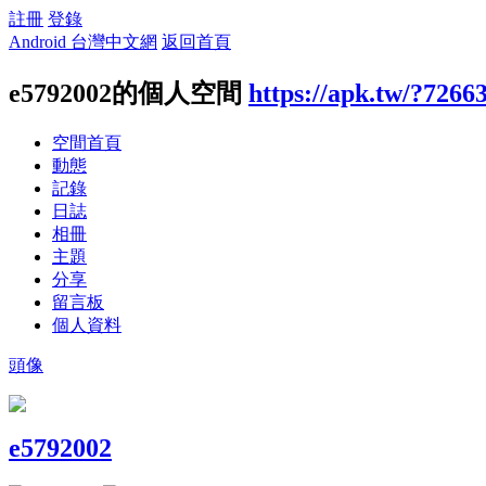
註冊
登錄
Android 台灣中文網
返回首頁
e5792002的個人空間
https://apk.tw/?7266
空間首頁
動態
記錄
日誌
相冊
主題
分享
留言板
個人資料
頭像
e5792002