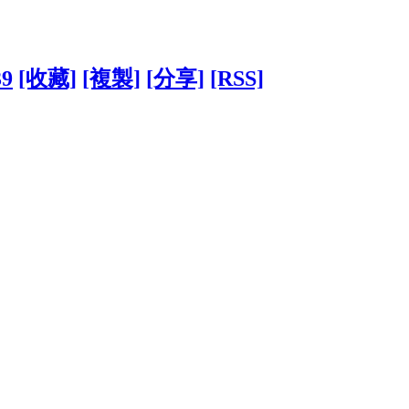
39
[收藏]
[複製]
[分享]
[RSS]