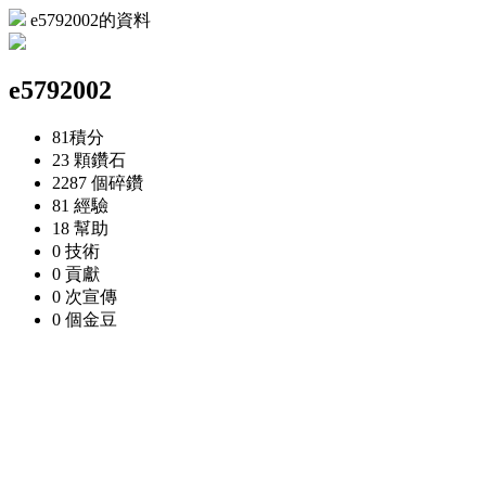
e5792002的資料
e5792002
81
積分
23 顆
鑽石
2287 個
碎鑽
81
經驗
18
幫助
0
技術
0
貢獻
0 次
宣傳
0 個
金豆