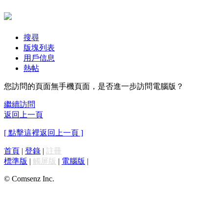
搜尋
版塊列表
用戶信息
熱帖
您訪問的頁面無手機頁面，是否進一步訪問電腦版？
繼續訪問
返回上一頁
[ 點擊這裡返回上一頁 ]
首頁
|
登錄
|
註冊
標準版
|
觸屏版
|
電腦版
|
© Comsenz Inc.