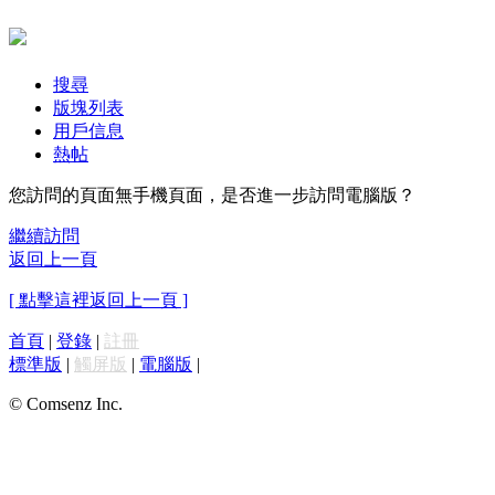
搜尋
版塊列表
用戶信息
熱帖
您訪問的頁面無手機頁面，是否進一步訪問電腦版？
繼續訪問
返回上一頁
[ 點擊這裡返回上一頁 ]
首頁
|
登錄
|
註冊
標準版
|
觸屏版
|
電腦版
|
© Comsenz Inc.