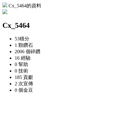
Cx_5464的資料
Cx_5464
53
積分
1 顆
鑽石
2006 個
碎鑽
16
經驗
0
幫助
0
技術
185
貢獻
2 次
宣傳
0 個
金豆