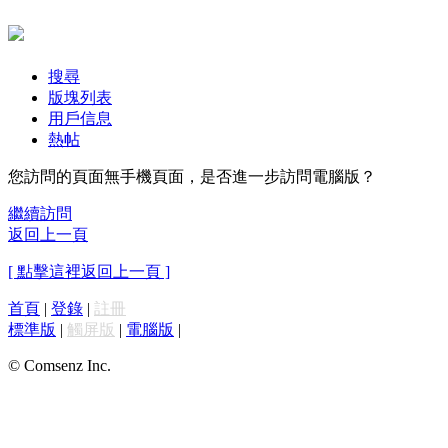
搜尋
版塊列表
用戶信息
熱帖
您訪問的頁面無手機頁面，是否進一步訪問電腦版？
繼續訪問
返回上一頁
[ 點擊這裡返回上一頁 ]
首頁
|
登錄
|
註冊
標準版
|
觸屏版
|
電腦版
|
© Comsenz Inc.