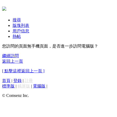
搜尋
版塊列表
用戶信息
熱帖
您訪問的頁面無手機頁面，是否進一步訪問電腦版？
繼續訪問
返回上一頁
[ 點擊這裡返回上一頁 ]
首頁
|
登錄
|
註冊
標準版
|
觸屏版
|
電腦版
|
© Comsenz Inc.