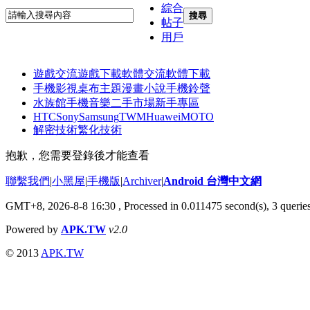
綜合
搜尋
帖子
用戶
遊戲交流
遊戲下載
軟體交流
軟體下載
手機影視
桌布主題
漫畫小說
手機鈴聲
水族館
手機音樂
二手市場
新手專區
HTC
Sony
Samsung
TWM
Huawei
MOTO
解密技術
繁化技術
抱歉，您需要登錄後才能查看
聯繫我們
|
小黑屋
|
手機版
|
Archiver
|
Android 台灣中文網
GMT+8, 2026-8-8 16:30
, Processed in 0.011475 second(s), 3 quer
Powered by
APK.TW
v2.0
© 2013
APK.TW