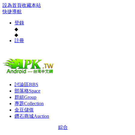
設為首頁
收藏本站
快捷導航
登錄
◆
◆
註冊
討論區
BBS
部落格
Space
群組
Group
專題
Collection
金豆儲值
鑽石商城
Auction
綜合