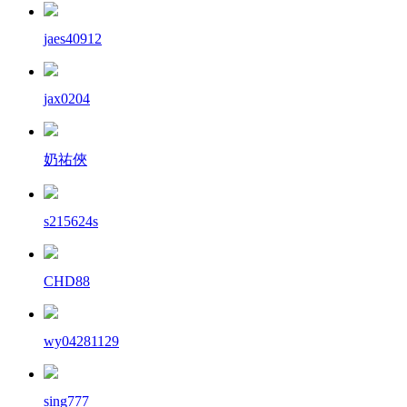
jaes40912
jax0204
奶祐俠
s215624s
CHD88
wy04281129
sing777