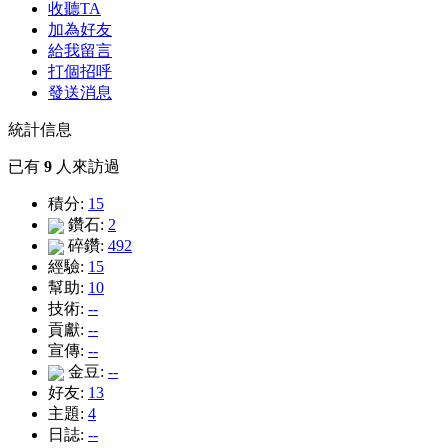
收聽TA
加為好友
給我留言
打個招呼
發送消息
統計信息
已有
9
人來訪過
積分:
15
鑽石:
2
碎鑽:
492
經驗:
15
幫助:
10
技術:
--
貢獻:
--
宣傳:
--
金豆:
--
好友:
13
主題:
4
日誌:
--