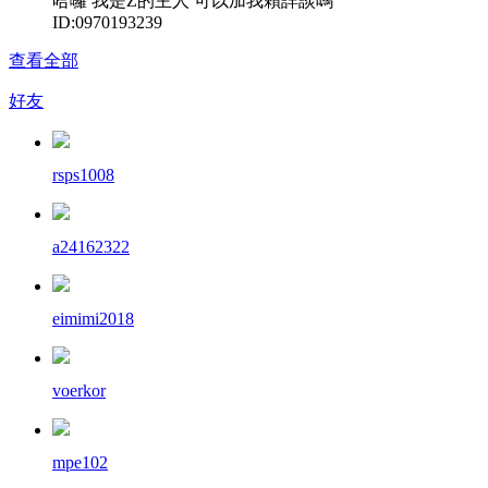
哈囉 我是Z的主人 可以加我賴詳談嗎
ID:0970193239
查看全部
好友
rsps1008
a24162322
eimimi2018
voerkor
mpe102