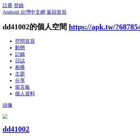
註冊
登錄
Android 台灣中文網
返回首頁
dd41002的個人空間
https://apk.tw/?68785
空間首頁
動態
記錄
日誌
相冊
主題
分享
留言板
個人資料
頭像
dd41002