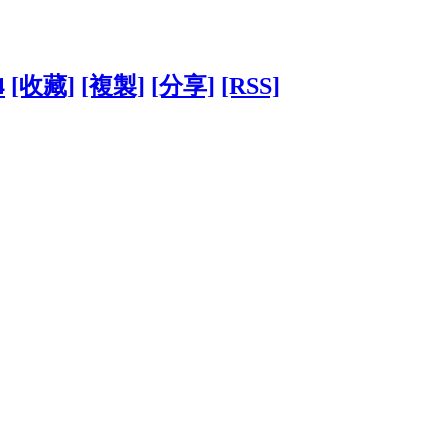
4
[收藏]
[複製]
[分享]
[RSS]