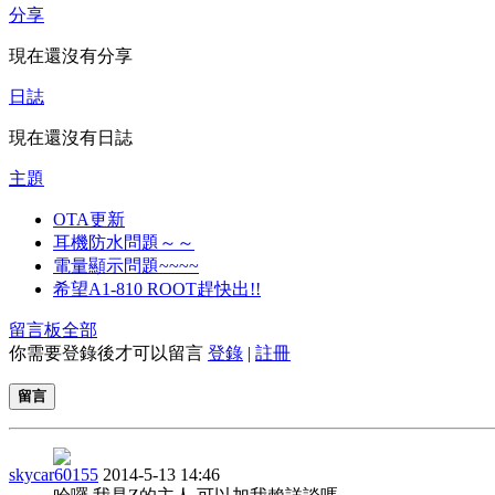
分享
現在還沒有分享
日誌
現在還沒有日誌
主題
OTA更新
耳機防水問題～～
電量顯示問題~~~~
希望A1-810 ROOT趕快出!!
留言板
全部
你需要登錄後才可以留言
登錄
|
註冊
留言
skycar60155
2014-5-13 14:46