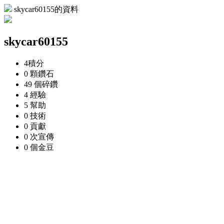
skycar60155的資料
skycar60155
4
積分
0 顆
鑽石
49 個
碎鑽
4
經驗
5
幫助
0
技術
0
貢獻
0 次
宣傳
0 個
金豆