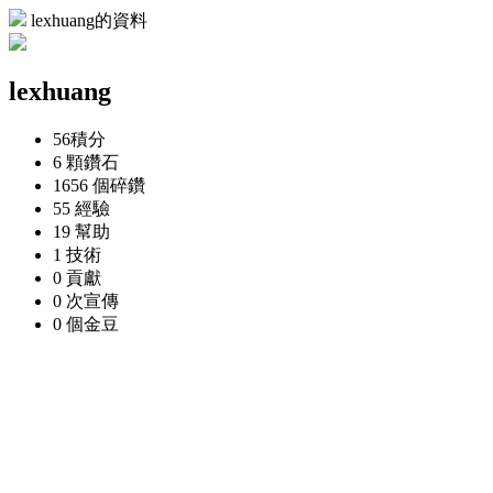
lexhuang的資料
lexhuang
56
積分
6 顆
鑽石
1656 個
碎鑽
55
經驗
19
幫助
1
技術
0
貢獻
0 次
宣傳
0 個
金豆