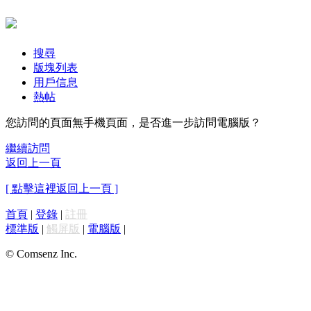
搜尋
版塊列表
用戶信息
熱帖
您訪問的頁面無手機頁面，是否進一步訪問電腦版？
繼續訪問
返回上一頁
[ 點擊這裡返回上一頁 ]
首頁
|
登錄
|
註冊
標準版
|
觸屏版
|
電腦版
|
© Comsenz Inc.