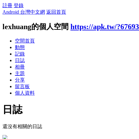
註冊
登錄
Android 台灣中文網
返回首頁
lexhuang的個人空間
https://apk.tw/?6769
空間首頁
動態
記錄
日誌
相冊
主題
分享
留言板
個人資料
日誌
還沒有相關的日誌