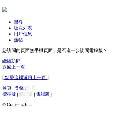
搜尋
版塊列表
用戶信息
熱帖
您訪問的頁面無手機頁面，是否進一步訪問電腦版？
繼續訪問
返回上一頁
[ 點擊這裡返回上一頁 ]
首頁
|
登錄
|
註冊
標準版
|
觸屏版
|
電腦版
|
© Comsenz Inc.