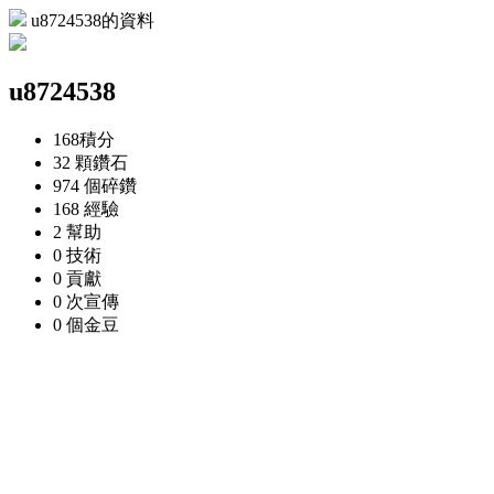
u8724538的資料
u8724538
168
積分
32 顆
鑽石
974 個
碎鑽
168
經驗
2
幫助
0
技術
0
貢獻
0 次
宣傳
0 個
金豆