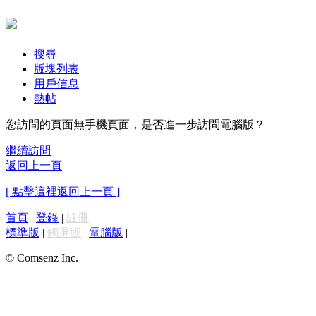
搜尋
版塊列表
用戶信息
熱帖
您訪問的頁面無手機頁面，是否進一步訪問電腦版？
繼續訪問
返回上一頁
[ 點擊這裡返回上一頁 ]
首頁
|
登錄
|
註冊
標準版
|
觸屏版
|
電腦版
|
© Comsenz Inc.