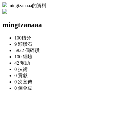
mingtzanaaa的資料
mingtzanaaa
100
積分
9 顆
鑽石
5822 個
碎鑽
100
經驗
42
幫助
0
技術
0
貢獻
0 次
宣傳
0 個
金豆