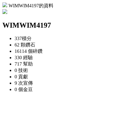
WIMWIM4197的資料
WIMWIM4197
337
積分
62 顆
鑽石
16114 個
碎鑽
330
經驗
717
幫助
0
技術
0
貢獻
9 次
宣傳
0 個
金豆