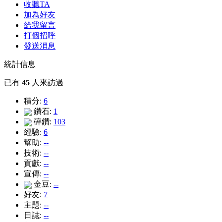
收聽TA
加為好友
給我留言
打個招呼
發送消息
統計信息
已有
45
人來訪過
積分:
6
鑽石:
1
碎鑽:
103
經驗:
6
幫助:
--
技術:
--
貢獻:
--
宣傳:
--
金豆:
--
好友:
7
主題:
--
日誌:
--