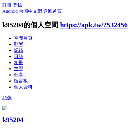
註冊
登錄
Android 台灣中文網
返回首頁
k95204的個人空間
https://apk.tw/?532456
空間首頁
動態
記錄
日誌
相冊
主題
分享
留言板
個人資料
頭像
k95204