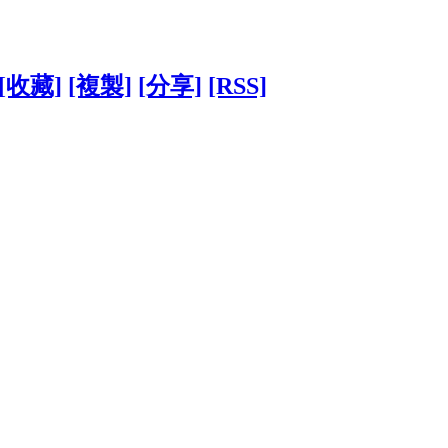
[收藏]
[複製]
[分享]
[RSS]