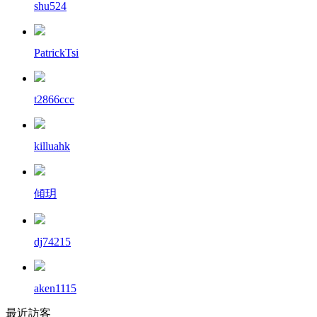
shu524
PatrickTsi
t2866ccc
killuahk
傾玥
dj74215
aken1115
最近訪客