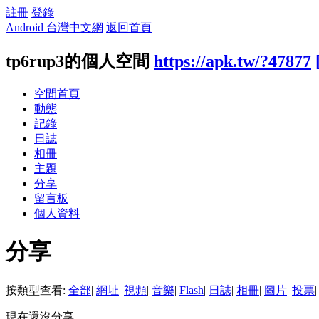
註冊
登錄
Android 台灣中文網
返回首頁
tp6rup3的個人空間
https://apk.tw/?47877
空間首頁
動態
記錄
日誌
相冊
主題
分享
留言板
個人資料
分享
按類型查看:
全部
|
網址
|
視頻
|
音樂
|
Flash
|
日誌
|
相冊
|
圖片
|
投票
|
現在還沒分享