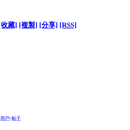
[收藏]
[複製]
[分享]
[RSS]
用戶
|
帖子