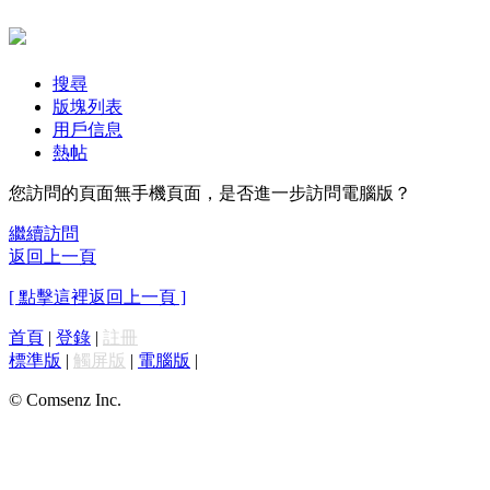
搜尋
版塊列表
用戶信息
熱帖
您訪問的頁面無手機頁面，是否進一步訪問電腦版？
繼續訪問
返回上一頁
[ 點擊這裡返回上一頁 ]
首頁
|
登錄
|
註冊
標準版
|
觸屏版
|
電腦版
|
© Comsenz Inc.