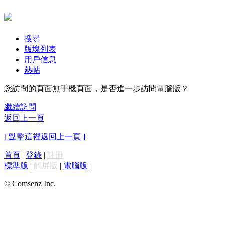
搜尋
版塊列表
用戶信息
熱帖
您訪問的頁面無手機頁面，是否進一步訪問電腦版？
繼續訪問
返回上一頁
[ 點擊這裡返回上一頁 ]
首頁
|
登錄
|
註冊
標準版
|
觸屏版
|
電腦版
|
© Comsenz Inc.