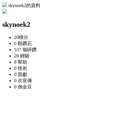
skynoek2的資料
skynoek2
20
積分
0 顆
鑽石
537 個
碎鑽
20
經驗
8
幫助
0
技術
0
貢獻
0 次
宣傳
0 個
金豆