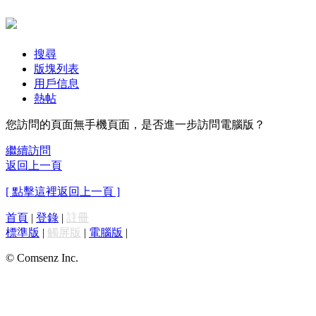
搜尋
版塊列表
用戶信息
熱帖
您訪問的頁面無手機頁面，是否進一步訪問電腦版？
繼續訪問
返回上一頁
[ 點擊這裡返回上一頁 ]
首頁
|
登錄
|
註冊
標準版
|
觸屏版
|
電腦版
|
© Comsenz Inc.