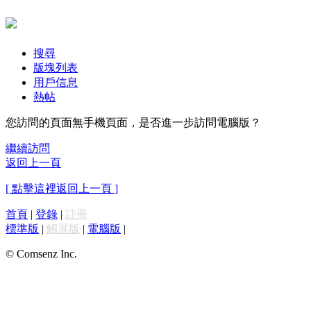
搜尋
版塊列表
用戶信息
熱帖
您訪問的頁面無手機頁面，是否進一步訪問電腦版？
繼續訪問
返回上一頁
[ 點擊這裡返回上一頁 ]
首頁
|
登錄
|
註冊
標準版
|
觸屏版
|
電腦版
|
© Comsenz Inc.