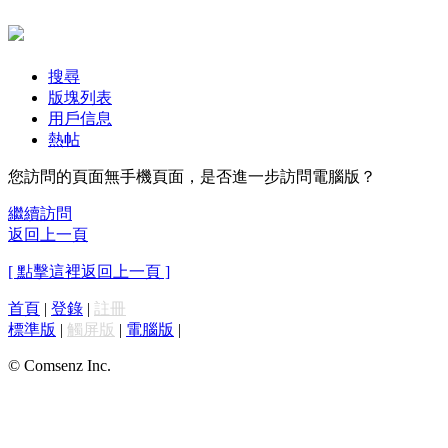
搜尋
版塊列表
用戶信息
熱帖
您訪問的頁面無手機頁面，是否進一步訪問電腦版？
繼續訪問
返回上一頁
[ 點擊這裡返回上一頁 ]
首頁
|
登錄
|
註冊
標準版
|
觸屏版
|
電腦版
|
© Comsenz Inc.