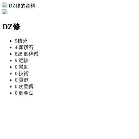
DZ修的資料
DZ修
9
積分
4 顆
鑽石
828 個
碎鑽
9
經驗
0
幫助
0
技術
0
貢獻
0 次
宣傳
0 個
金豆