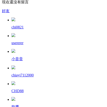
現在還沒有留言
好友
chi0821
usererer
小音音
chiayi7112000
CHD88
龍鷹