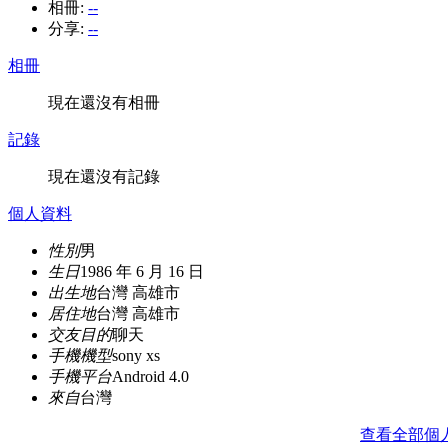
相冊:
--
分享:
--
相冊
現在還沒有相冊
記錄
現在還沒有記錄
個人資料
性別
男
生日
1986 年 6 月 16 日
出生地
台灣 高雄市
居住地
台灣 高雄市
交友目的
聊天
手機機型
sony xs
手機平台
Android 4.0
來自
台灣
查看全部個