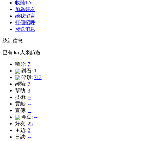
收聽TA
加為好友
給我留言
打個招呼
發送消息
統計信息
已有
65
人來訪過
積分:
7
鑽石:
1
碎鑽:
713
經驗:
7
幫助:
3
技術:
--
貢獻:
--
宣傳:
--
金豆:
--
好友:
25
主題:
2
日誌:
--