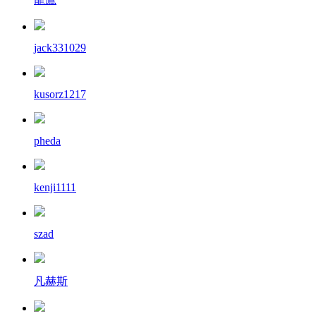
jack331029
kusorz1217
pheda
kenji1111
szad
凡赫斯