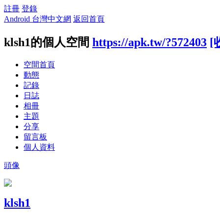
註冊
登錄
Android 台灣中文網
返回首頁
klsh1的個人空間
https://apk.tw/?572403
[
空間首頁
動態
記錄
日誌
相冊
主題
分享
留言板
個人資料
頭像
klsh1