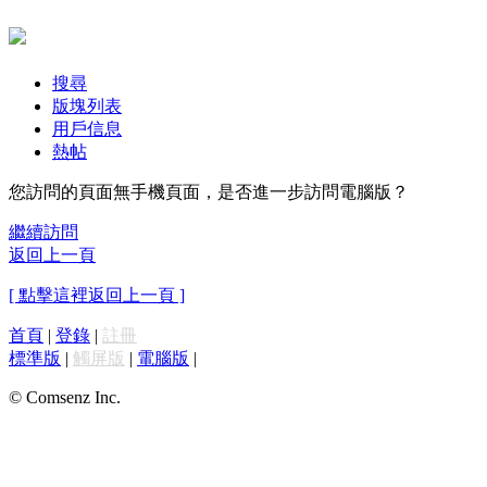
搜尋
版塊列表
用戶信息
熱帖
您訪問的頁面無手機頁面，是否進一步訪問電腦版？
繼續訪問
返回上一頁
[ 點擊這裡返回上一頁 ]
首頁
|
登錄
|
註冊
標準版
|
觸屏版
|
電腦版
|
© Comsenz Inc.