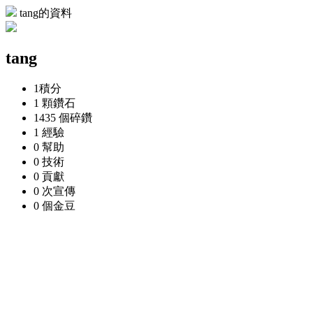
tang的資料
tang
1
積分
1 顆
鑽石
1435 個
碎鑽
1
經驗
0
幫助
0
技術
0
貢獻
0 次
宣傳
0 個
金豆