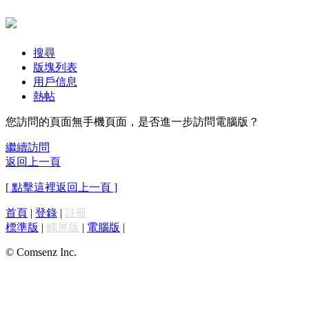
搜尋
版塊列表
用戶信息
熱帖
您訪問的頁面無手機頁面，是否進一步訪問電腦版？
繼續訪問
返回上一頁
[ 點擊這裡返回上一頁 ]
首頁
|
登錄
|
註冊
標準版
|
觸屏版
|
電腦版
|
© Comsenz Inc.