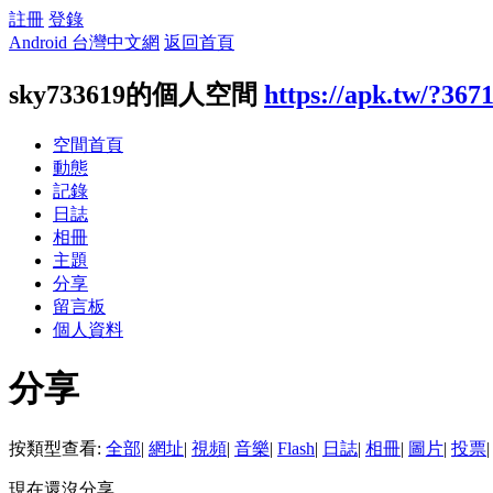
註冊
登錄
Android 台灣中文網
返回首頁
sky733619的個人空間
https://apk.tw/?367
空間首頁
動態
記錄
日誌
相冊
主題
分享
留言板
個人資料
分享
按類型查看:
全部
|
網址
|
視頻
|
音樂
|
Flash
|
日誌
|
相冊
|
圖片
|
投票
|
現在還沒分享