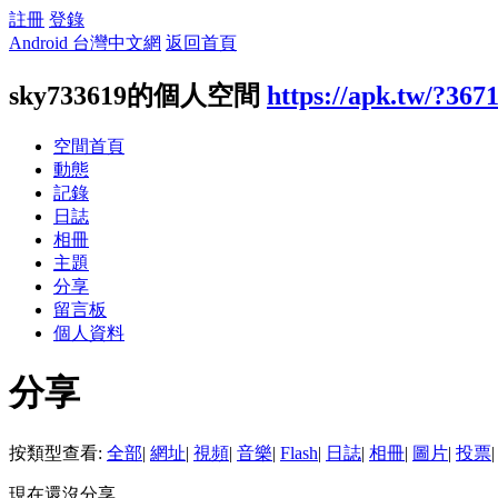
註冊
登錄
Android 台灣中文網
返回首頁
sky733619的個人空間
https://apk.tw/?367
空間首頁
動態
記錄
日誌
相冊
主題
分享
留言板
個人資料
分享
按類型查看:
全部
|
網址
|
視頻
|
音樂
|
Flash
|
日誌
|
相冊
|
圖片
|
投票
|
現在還沒分享