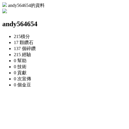
andy564654的資料
andy564654
215
積分
17 顆
鑽石
137 個
碎鑽
215
經驗
0
幫助
0
技術
0
貢獻
0 次
宣傳
0 個
金豆