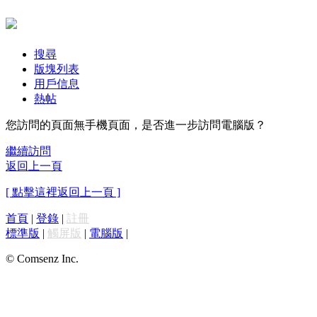
搜尋
版塊列表
用戶信息
熱帖
您訪問的頁面無手機頁面，是否進一步訪問電腦版？
繼續訪問
返回上一頁
[ 點擊這裡返回上一頁 ]
首頁
|
登錄
|
註冊
標準版
|
觸屏版
|
電腦版
|
© Comsenz Inc.