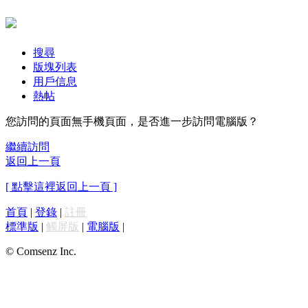
搜尋
版塊列表
用戶信息
熱帖
您訪問的頁面無手機頁面，是否進一步訪問電腦版？
繼續訪問
返回上一頁
[ 點擊這裡返回上一頁 ]
首頁
|
登錄
|
註冊
標準版
|
觸屏版
|
電腦版
|
© Comsenz Inc.