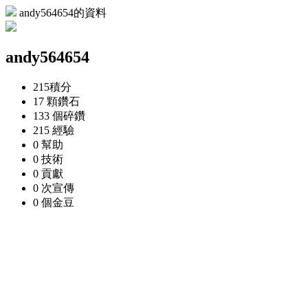
andy564654的資料
andy564654
215
積分
17 顆
鑽石
133 個
碎鑽
215
經驗
0
幫助
0
技術
0
貢獻
0 次
宣傳
0 個
金豆