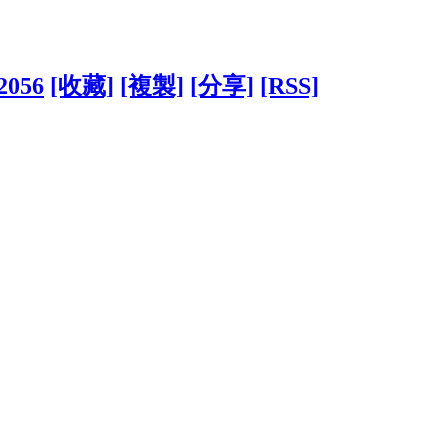
52056
[收藏]
[複製]
[分享]
[RSS]