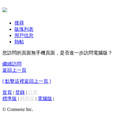
搜尋
版塊列表
用戶信息
熱帖
您訪問的頁面無手機頁面，是否進一步訪問電腦版？
繼續訪問
返回上一頁
[ 點擊這裡返回上一頁 ]
首頁
|
登錄
|
註冊
標準版
|
觸屏版
|
電腦版
|
© Comsenz Inc.