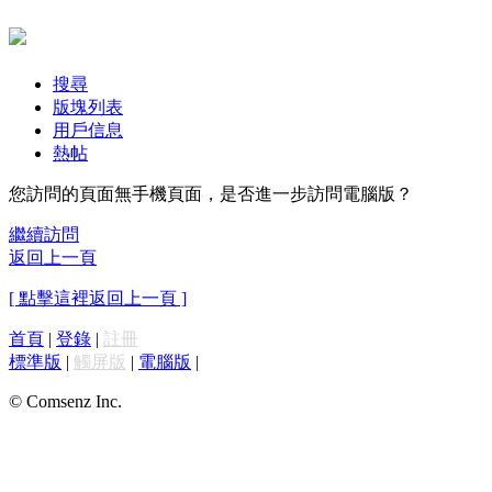
搜尋
版塊列表
用戶信息
熱帖
您訪問的頁面無手機頁面，是否進一步訪問電腦版？
繼續訪問
返回上一頁
[ 點擊這裡返回上一頁 ]
首頁
|
登錄
|
註冊
標準版
|
觸屏版
|
電腦版
|
© Comsenz Inc.