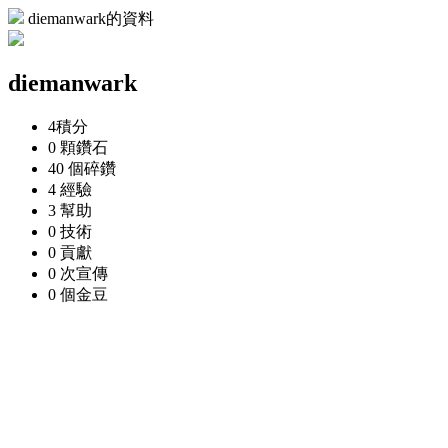
diemanwark的資料
diemanwark
4
積分
0 顆
鑽石
40 個
碎鑽
4
經驗
3
幫助
0
技術
0
貢獻
0 次
宣傳
0 個
金豆