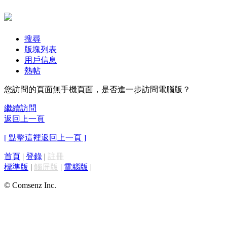
搜尋
版塊列表
用戶信息
熱帖
您訪問的頁面無手機頁面，是否進一步訪問電腦版？
繼續訪問
返回上一頁
[ 點擊這裡返回上一頁 ]
首頁
|
登錄
|
註冊
標準版
|
觸屏版
|
電腦版
|
© Comsenz Inc.