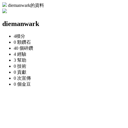
diemanwark的資料
diemanwark
4
積分
0 顆
鑽石
40 個
碎鑽
4
經驗
3
幫助
0
技術
0
貢獻
0 次
宣傳
0 個
金豆