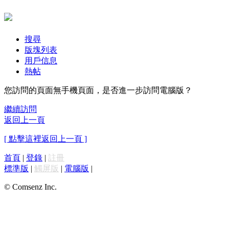
搜尋
版塊列表
用戶信息
熱帖
您訪問的頁面無手機頁面，是否進一步訪問電腦版？
繼續訪問
返回上一頁
[ 點擊這裡返回上一頁 ]
首頁
|
登錄
|
註冊
標準版
|
觸屏版
|
電腦版
|
© Comsenz Inc.